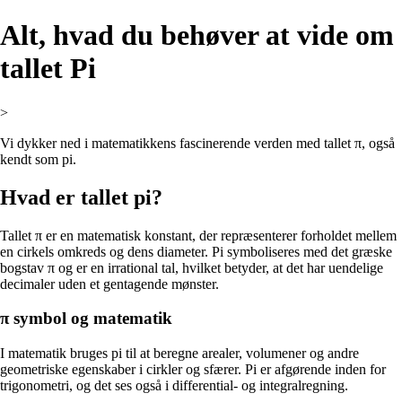
Alt, hvad du behøver at vide om
tallet Pi
>
Vi dykker ned i matematikkens fascinerende verden med tallet π, også
kendt som pi.
Hvad er tallet pi?
Tallet π er en matematisk konstant, der repræsenterer forholdet mellem
en cirkels omkreds og dens diameter. Pi symboliseres med det græske
bogstav π og er en irrational tal, hvilket betyder, at det har uendelige
decimaler uden et gentagende mønster.
π symbol og matematik
I matematik bruges pi til at beregne arealer, volumener og andre
geometriske egenskaber i cirkler og sfærer. Pi er afgørende inden for
trigonometri, og det ses også i differential- og integralregning.