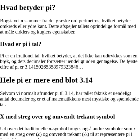
Hvad betyder pi?
Bogstavet π stammer fra det græske ord perimetros, hvilket betyder
omkreds eller ydre kant. Dette afspejler tallets oprindelige formål med
at måle cirklers og kuglers egenskaber.
Hvad er pi i tal?
Pi er en irrationel tal, hvilket betyder, at det ikke kan udtrykkes som en
brøk, og dets decimaler fortsætter uendeligt uden gentagelse. De første
cifre af pi er 3.14159265358979323846…
Hele pi er mere end blot 3.14
Selvom vi normalt afrunder pi til 3.14, har tallet faktisk et uendeligt
antal decimaler og er et af matematikkens mest mystiske og spændende
tal.
X med streg over og omvendt trekant symbol
Ud over det traditionelle π-symbol bruges også andre symboler som x
med en streg over (𝒙) og omvendt trekant (△) til at repræsentere pi i