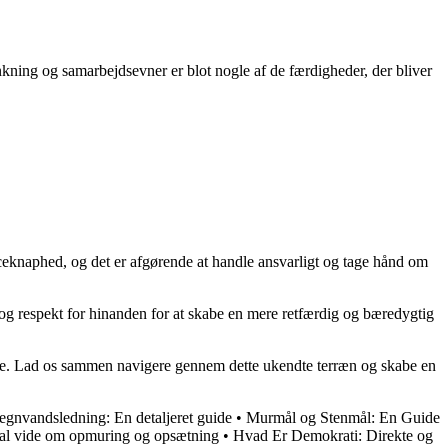
ænkning og samarbejdsevner er blot nogle af de færdigheder, der bliver
ceknaphed, og det er afgørende at handle ansvarligt og tage hånd om
n og respekt for hinanden for at skabe en mere retfærdig og bæredygtig
måde. Lad os sammen navigere gennem dette ukendte terræn og skabe en
egnvandsledning: En detaljeret guide
•
Murmål og Stenmål: En Guide
kal vide om opmuring og opsætning
•
Hvad Er Demokrati: Direkte og