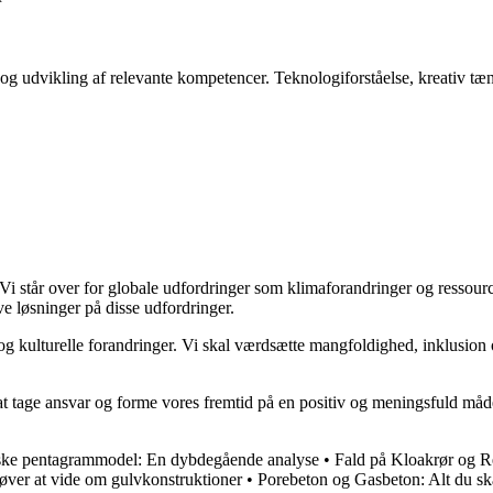
se og udvikling af relevante kompetencer. Teknologiforståelse, kreativ t
Vi står over for globale udfordringer som klimaforandringer og ressour
ve løsninger på disse udfordringer.
e og kulturelle forandringer. Vi skal værdsætte mangfoldighed, inklusio
s at tage ansvar og forme vores fremtid på en positiv og meningsfuld 
iske pentagrammodel: En dybdegående analyse
•
Fald på Kloakrør og R
øver at vide om gulvkonstruktioner
•
Porebeton og Gasbeton: Alt du s