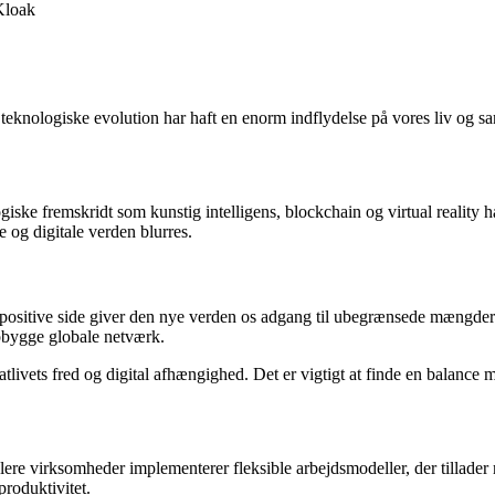
Kloak
 teknologiske evolution har haft en enorm indflydelse på vores liv og s
ogiske fremskridt som kunstig intelligens, blockchain og virtual reality
 og digitale verden blurres.
positive side giver den nye verden os adgang til ubegrænsede mængder 
opbygge globale netværk.
vatlivets fred og digital afhængighed. Det er vigtigt at finde en balan
ere virksomheder implementerer fleksible arbejdsmodeller, der tillader 
roduktivitet.