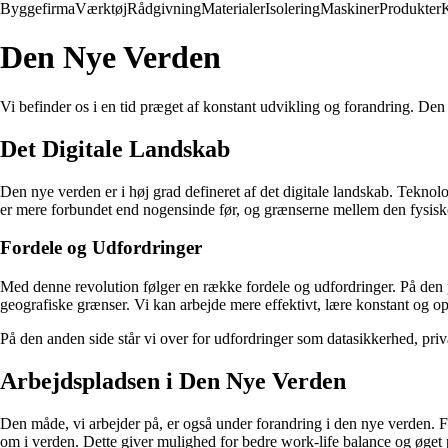
Byggefirma
Værktøj
Rådgivning
Materialer
Isolering
Maskiner
Produkter
Den Nye Verden
Vi befinder os i en tid præget af konstant udvikling og forandring. Den
Det Digitale Landskab
Den nye verden er i høj grad defineret af det digitale landskab. Teknol
er mere forbundet end nogensinde før, og grænserne mellem den fysiske
Fordele og Udfordringer
Med denne revolution følger en række fordele og udfordringer. På den 
geografiske grænser. Vi kan arbejde mere effektivt, lære konstant og 
På den anden side står vi over for udfordringer som datasikkerhed, pri
Arbejdspladsen i Den Nye Verden
Den måde, vi arbejder på, er også under forandring i den nye verden. Fl
om i verden. Dette giver mulighed for bedre work-life balance og øget p