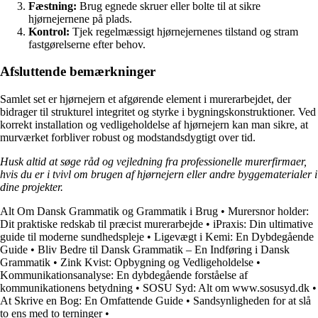
Fæstning:
Brug egnede skruer eller bolte til at sikre
hjørnejernene på plads.
Kontrol:
Tjek regelmæssigt hjørnejernenes tilstand og stram
fastgørelserne efter behov.
Afsluttende bemærkninger
Samlet set er hjørnejern et afgørende element i murerarbejdet, der
bidrager til strukturel integritet og styrke i bygningskonstruktioner. Ved
korrekt installation og vedligeholdelse af hjørnejern kan man sikre, at
murværket forbliver robust og modstandsdygtigt over tid.
Husk altid at søge råd og vejledning fra professionelle murerfirmaer,
hvis du er i tvivl om brugen af hjørnejern eller andre byggematerialer i
dine projekter.
Alt Om Dansk Grammatik og Grammatik i Brug
•
Murersnor holder:
Dit praktiske redskab til præcist murerarbejde
•
iPraxis: Din ultimative
guide til moderne sundhedspleje
•
Ligevægt i Kemi: En Dybdegående
Guide
•
Bliv Bedre til Dansk Grammatik – En Indføring i Dansk
Grammatik
•
Zink Kvist: Opbygning og Vedligeholdelse
•
Kommunikationsanalyse: En dybdegående forståelse af
kommunikationens betydning
•
SOSU Syd: Alt om www.sosusyd.dk
•
At Skrive en Bog: En Omfattende Guide
•
Sandsynligheden for at slå
to ens med to terninger
•