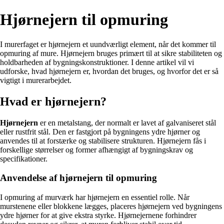
Hjørnejern til opmuring
I murerfaget er hjørnejern et uundværligt element, når det kommer til
opmuring af mure. Hjørnejern bruges primært til at sikre stabiliteten og
holdbarheden af bygningskonstruktioner. I denne artikel vil vi
udforske, hvad hjørnejern er, hvordan det bruges, og hvorfor det er så
vigtigt i murerarbejdet.
Hvad er hjørnejern?
Hjørnejern
er en metalstang, der normalt er lavet af galvaniseret stål
eller rustfrit stål. Den er fastgjort på bygningens ydre hjørner og
anvendes til at forstærke og stabilisere strukturen. Hjørnejern fås i
forskellige størrelser og former afhængigt af bygningskrav og
specifikationer.
Anvendelse af hjørnejern til opmuring
I opmuring af murværk har hjørnejern en essentiel rolle. Når
murstenene eller blokkene lægges, placeres hjørnejern ved bygningens
ydre hjørner for at give ekstra styrke. Hjørnejernene forhindrer