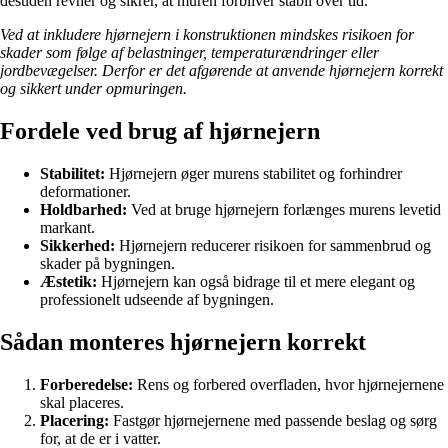
desuden revner og sikrer, at muren forbliver stabil over tid.
Ved at inkludere hjørnejern i konstruktionen mindskes risikoen for
skader som følge af belastninger, temperaturændringer eller
jordbevægelser. Derfor er det afgørende at anvende hjørnejern korrekt
og sikkert under opmuringen.
Fordele ved brug af hjørnejern
Stabilitet:
Hjørnejern øger murens stabilitet og forhindrer
deformationer.
Holdbarhed:
Ved at bruge hjørnejern forlænges murens levetid
markant.
Sikkerhed:
Hjørnejern reducerer risikoen for sammenbrud og
skader på bygningen.
Æstetik:
Hjørnejern kan også bidrage til et mere elegant og
professionelt udseende af bygningen.
Sådan monteres hjørnejern korrekt
Forberedelse:
Rens og forbered overfladen, hvor hjørnejernene
skal placeres.
Placering:
Fastgør hjørnejernene med passende beslag og sørg
for, at de er i vatter.