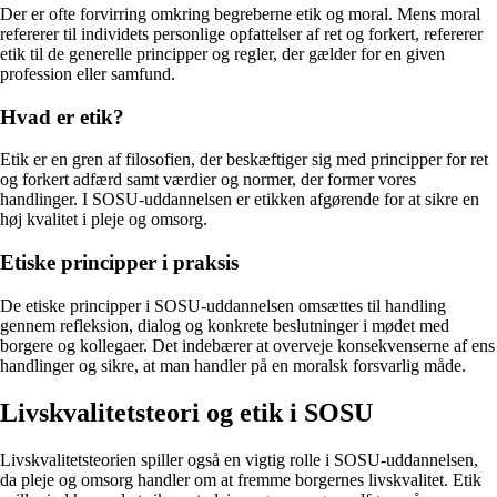
Der er ofte forvirring omkring begreberne etik og moral. Mens moral
refererer til individets personlige opfattelser af ret og forkert, refererer
etik til de generelle principper og regler, der gælder for en given
profession eller samfund.
Hvad er etik?
Etik er en gren af filosofien, der beskæftiger sig med principper for ret
og forkert adfærd samt værdier og normer, der former vores
handlinger. I SOSU-uddannelsen er etikken afgørende for at sikre en
høj kvalitet i pleje og omsorg.
Etiske principper i praksis
De etiske principper i SOSU-uddannelsen omsættes til handling
gennem refleksion, dialog og konkrete beslutninger i mødet med
borgere og kollegaer. Det indebærer at overveje konsekvenserne af ens
handlinger og sikre, at man handler på en moralsk forsvarlig måde.
Livskvalitetsteori og etik i SOSU
Livskvalitetsteorien spiller også en vigtig rolle i SOSU-uddannelsen,
da pleje og omsorg handler om at fremme borgernes livskvalitet. Etik