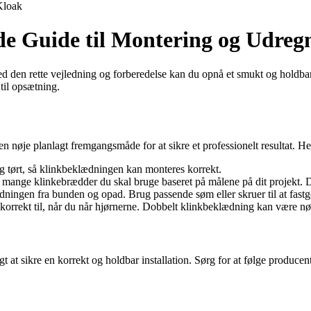
Kloak
e Guide til Montering og Udreg
n rette vejledning og forberedelse kan du opnå et smukt og holdbart re
til opsætning.
n nøje planlagt fremgangsmåde for at sikre et professionelt resultat. Her 
 og tørt, så klinkbeklædningen kan monteres korrekt.
mange klinkebrædder du skal bruge baseret på målene på dit projekt. Der
ningen fra bunden og opad. Brug passende søm eller skruer til at fast
rekt til, når du når hjørnerne. Dobbelt klinkbeklædning kan være nødv
t at sikre en korrekt og holdbar installation. Sørg for at følge producen