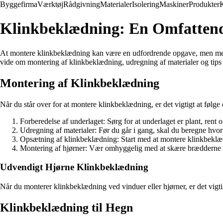
Byggefirma
Værktøj
Rådgivning
Materialer
Isolering
Maskiner
Produkter
Klinkbeklædning: En Omfattend
At montere klinkbeklædning kan være en udfordrende opgave, men med de
vide om montering af klinkbeklædning, udregning af materialer og tips 
Montering af Klinkbeklædning
Når du står over for at montere klinkbeklædning, er det vigtigt at følge e
Forberedelse af underlaget: Sørg for at underlaget er plant, rent
Udregning af materialer: Før du går i gang, skal du beregne hvor 
Opsætning af klinkbeklædning: Start med at montere klinkbeklæd
Montering af hjørner: Vær omhyggelig med at skære brædderne kor
Udvendigt Hjørne Klinkbeklædning
Når du monterer klinkbeklædning ved vinduer eller hjørner, er det vigtig
Klinkbeklædning til Hegn