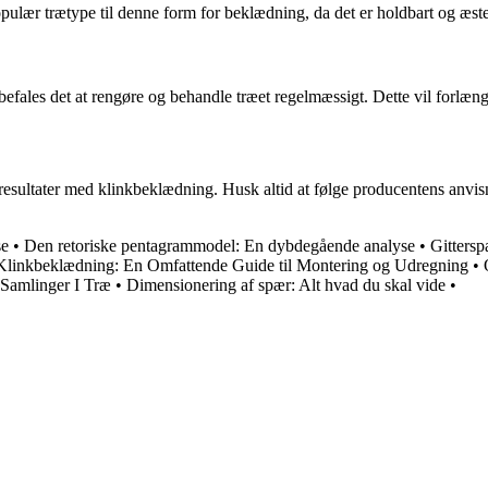
ulær trætype til denne form for beklædning, da det er holdbart og æstet
befales det at rengøre og behandle træet regelmæssigt. Dette vil forlæn
sultater med klinkbeklædning. Husk altid at følge producentens anvis
se
•
Den retoriske pentagrammodel: En dybdegående analyse
•
Gitters
Klinkbeklædning: En Omfattende Guide til Montering og Udregning
•
Samlinger I Træ
•
Dimensionering af spær: Alt hvad du skal vide
•