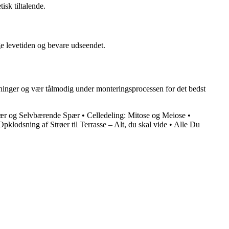
isk tiltalende.
ge levetiden og bevare udseendet.
ninger og vær tålmodig under monteringsprocessen for det bedst
pær og Selvbærende Spær
•
Celledeling: Mitose og Meiose
•
Opklodsning af Strøer til Terrasse – Alt, du skal vide
•
Alle Du