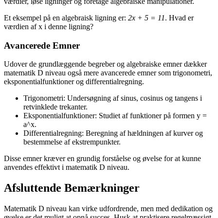
værdier, løse ligninger og foretage algebraiske manipulationer.
Et eksempel på en algebraisk ligning er:
2x + 5 = 11
. Hvad er
værdien af x i denne ligning?
Avancerede Emner
Udover de grundlæggende begreber og algebraiske emner dækker
matematik D niveau også mere avancerede emner som trigonometri,
eksponentialfunktioner og differentialregning.
Trigonometri: Undersøgning af sinus, cosinus og tangens i
retvinklede trekanter.
Eksponentialfunktioner: Studiet af funktioner på formen y =
a^x.
Differentialregning: Beregning af hældningen af kurver og
bestemmelse af ekstrempunkter.
Disse emner kræver en grundig forståelse og øvelse for at kunne
anvendes effektivt i matematik D niveau.
Afsluttende Bemærkninger
Matematik D niveau kan virke udfordrende, men med dedikation og
øvelse er det muligt at opnå succes. Husk at praktisere regelmæssigt