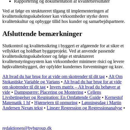
Rapportering og dokumentation af kvalitetsresultater
Ved at følge en struktureret tilgang til implementeringen af
kvalitetssikringsskabeloner kan virksomheder styrke deres
kvalitetskultur og opbygge tillid hos kunder og samarbejdspartnere.
Afsluttende bemærkninger
Slutkontrol og kvalitetssikring i byggeri er afgørende for at sikre et
vellykket og holdbart byggeprojekt. Ved at anvende passende
kvalitetssikringsskabeloner og følge et struktureret
kvalitetsstyringssystem kan virksomheder minimere risici og levere
højkvalitetsbyggeri, der opfylder kundernes forventninger og krav.
Alt hvad du har brug for at vide om skotrender til dit tag
•
Alt Om
Stokastiske Variable og Varians
•
Alt hvad du har brug for at vide
om skotrender til dit tag
•
Invers matrix – Alt hvad du behøver at
vide
•
Dampspærre: Placering og Montering
•
Cellens
Livsbetingelser og Respiration: En Omfattende Guide
•
Kernestof
Matematik 1 hf
•
Hjørnejern til opmuring
•
Lønningsdag i Martin
Andersen Nexøs tekst
•
Lineær Regression og Regressionanalyse
•
redaktionen@bvbgroup.dk